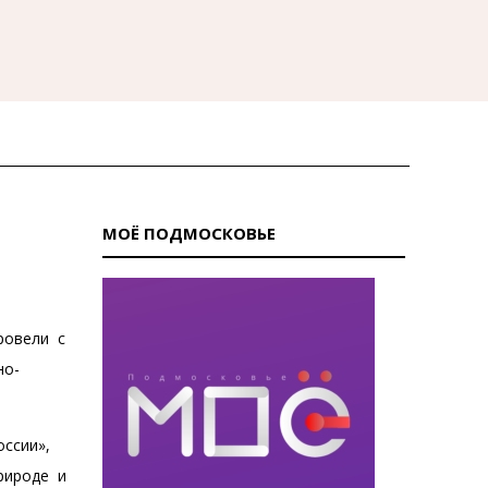
МОЁ ПОДМОСКОВЬЕ
провели с
но-
оссии»,
рироде и