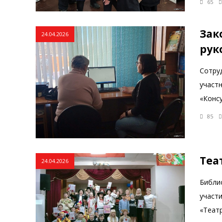
65
Зак
24.04.2026
рук
Сотруд
участ
«Конс
85
Теа
24.04.2026
Библи
участи
«Теат