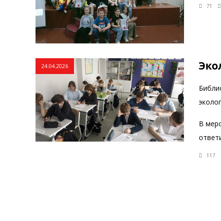
71
Эко
24.04.2026
Библи
эколо
В мер
ответ
117