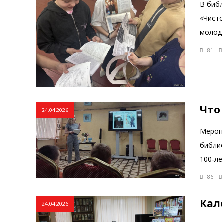
В биб
«Чист
молод
81
Что
24.04.2026
Меропр
библи
100‑л
86
Кал
24.04.2026