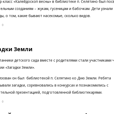
р-класс «Калейдоскоп весны» в библиотеке п. Селятино был по
ельным созданиям – жукам, гусеницам и бабочкам. Дети узнали
ы, о том, какие бывают насекомые, сколько видов.
0
адки Земли
танники детского сада вместе с родителями стали участниками 
ии «Загадки Земли».
изован он был библиотекой п. Селятино ко Дню Земли. Ребята
ывали загадки, соревновались в конкурсах и познакомились с
ательной презентацией, подготовленной библиотекарями.
0