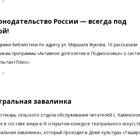
0
онодательство России — всегда под
ой!
ники библиотеки по адресу ул. Маршала Жукова, 10 рассказали
никам программы «Активное долголетие в Подмосковье» о сист
ультантПлюс».
0
тральная завалинка
отекарь сельского отдела обслуживания читателей с. Каменско
е в составе жюри в IX открытом конкурсе театрального искусст
ральная завалинка», который проходил в Доме культуры «Ташир