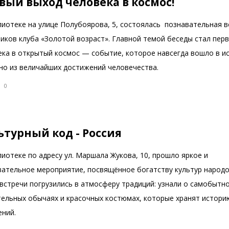
вый выход человека в космос!
лиотеке на улице Полубоярова, 5, состоялась познавательная в
ников клуба «Золотой возраст». Главной темой беседы стал пер
ека в открытый космос — событие, которое навсегда вошло в и
дно из величайших достижений человечества.
0
ьтурный код - Россия
иотеке по адресу ул. Маршала Жукова, 10, прошло яркое и
вательное мероприятие, посвящённое богатству культур народо
встречи погрузились в атмосферу традиций: узнали о самобытно
тельных обычаях и красочных костюмах, которые хранят истори
ений.