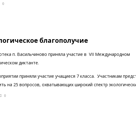
0
логическое благополучие
отека п. Васильчиново приняла участие в VII Международном
гическом диктанте.
оприятии приняли участие учащиеся 7 класса. Участникам пред
ить на 25 вопросов, охватывающих широкий спектр экологически
0