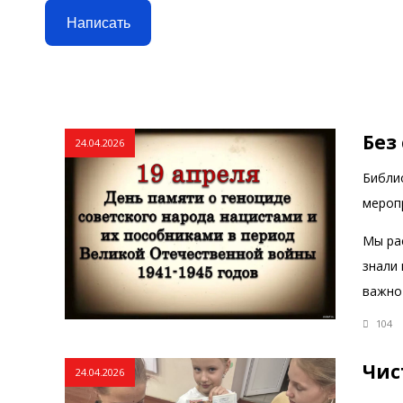
Написать
Без
24.04.2026
Библио
меропр
Мы ра
знали 
важно
104
Чис
24.04.2026