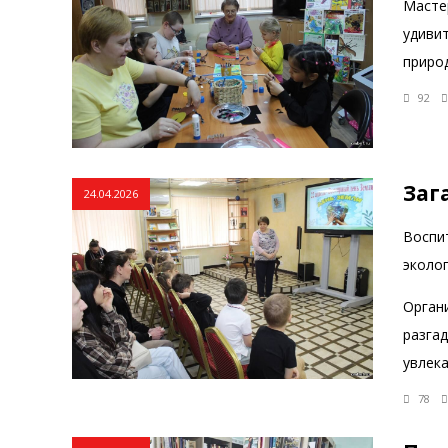
Масте
удивит
природ
92
Заг
24.04.2026
Воспи
эколог
Орган
разгад
увлек
78