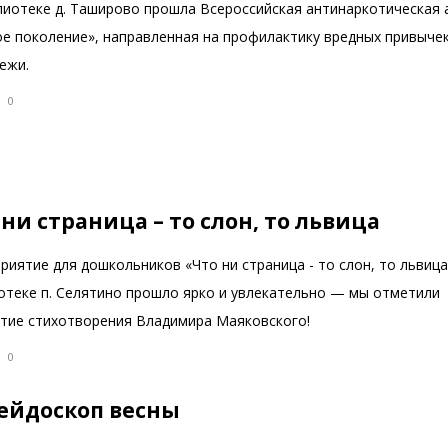
лиотеке д. Таширово прошла Всероссийская антинаркотическая 
ое поколение», направленная на профилактику вредных привычек
ежи.
0
 ни страница – то слон, то львица
иятие для дошкольников «Что ни страница - то слон, то львица
отеке п. Селятино прошло ярко и увлекательно — мы отметили
етие стихотворения Владимира Маяковского!
0
ейдоскоп весны