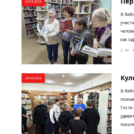
Пер
24.04.2026
В биб
участ
челов
как о
84
Кул
24.04.2026
В библ
позна
Гости 
удиви
покол