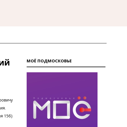
кий
МОЁ ПОДМОСКОВЬЕ
ровичу
ния.
я 15б)