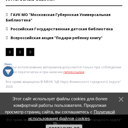
ГАУК МО "Московская Губернская Универсальная
Библиотека"
Российская Государственная детская библиотека
Всероссийская акция "Подари ребенку книгу"
Любое использование материалов допускается только при соблюдении
правил перепечатки и при наличии
гиперссылки
Все права защищены © МБУК "ЦБ Наро-Фоминского городского округа"
2026.
Этот сайт использует файлы cookies для более
комфортной работы пользователя. Продолжая
просмотр страниц сайта, вы соглашаетесь с
Политикой
использования файлов cookies
.
Все права защищены © МБУК "ЦБ Наро-Фоминского городского округа"
2026.