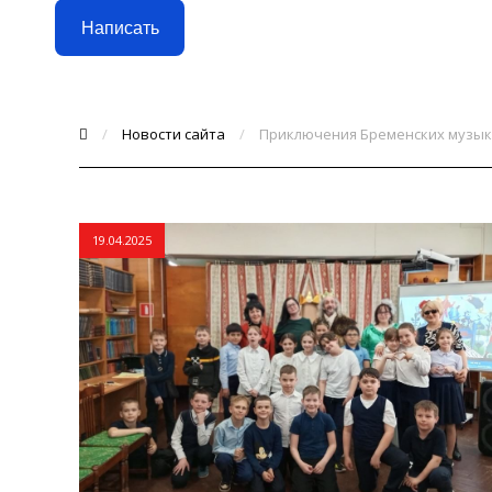
Написать
/
Новости сайта
/
Приключения Бременских музы
19.04.2025