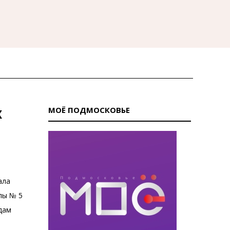
х
МОЁ ПОДМОСКОВЬЕ
ала
лы № 5
дам