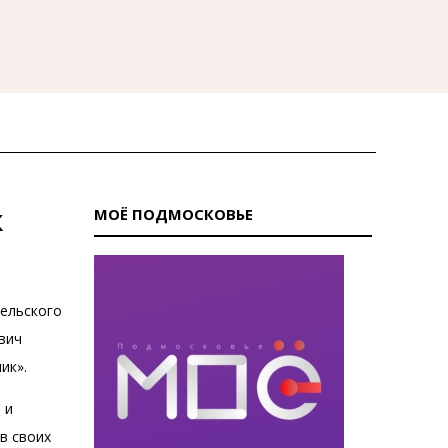
к
МОЁ ПОДМОСКОВЬЕ
сельского
вич
ник».
 и
 в своих