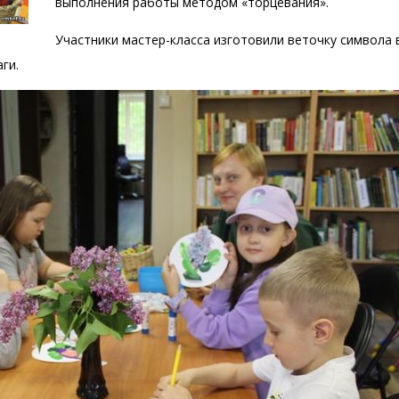
выполнения работы методом «торцевания».
Участники мастер-класса изготовили веточку символа 
ги.