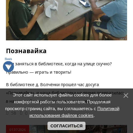
Познавайка
Чем заняться в библиотеке, когда на улице скучно?
Правильно — играть и творить!
В библиотеке д. Волчёнки прошёл час досуга
«Познавайка», и наша библиотека на время превратилась
Этот сайт использует файлы cookies для более
в настоящий центр настольных игр и творчества!
комфортной работы пользователя. Продолжая
просмотр страниц сайта, вы соглашаетесь с
Политикой
58
0
использования файлов cookies
.
СОГЛАСИТЬСЯ
01.07.2026