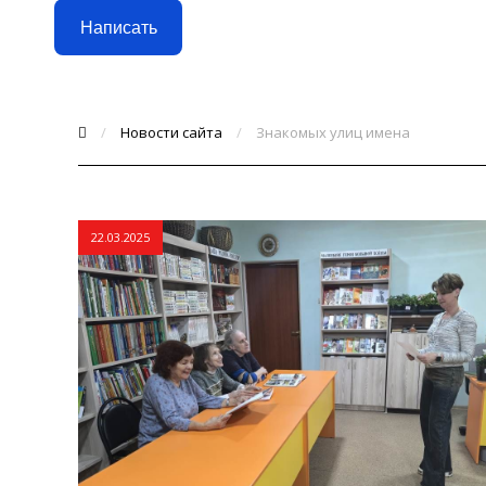
Написать
/
Новости сайта
/
Знакомых улиц имена
22.03.2025