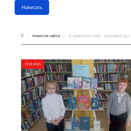
Написать
/
Новости сайта
/
В здоровом теле - здоровый дух
13.09.2025