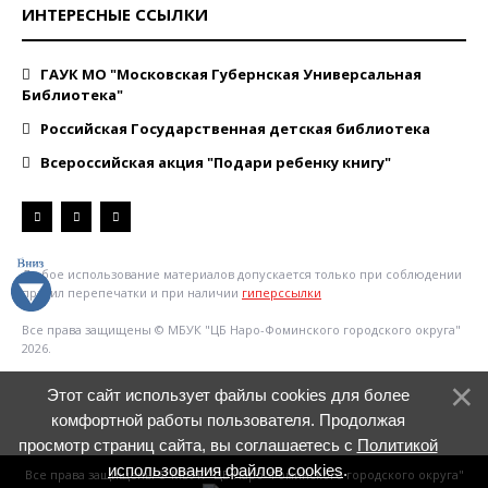
ИНТЕРЕСНЫЕ ССЫЛКИ
ГАУК МО "Московская Губернская Универсальная
Библиотека"
Российская Государственная детская библиотека
Всероссийская акция "Подари ребенку книгу"
Любое использование материалов допускается только при соблюдении
правил перепечатки и при наличии
гиперссылки
Все права защищены © МБУК "ЦБ Наро-Фоминского городского округа"
2026.
Этот сайт использует файлы cookies для более
комфортной работы пользователя. Продолжая
просмотр страниц сайта, вы соглашаетесь с
Политикой
использования файлов cookies
.
Все права защищены © МБУК "ЦБ Наро-Фоминского городского округа"