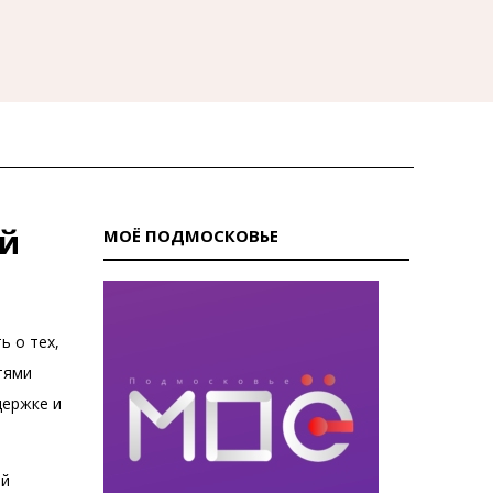
ей
МОЁ ПОДМОСКОВЬЕ
ь о тех,
тями
держке и
ой