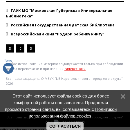
ГАУК МО "Московская Губернская Универсальная
Библиотека"
Российская Государственная детская библиотека
Всероссийская акция "Подари ребенку книгу"
Любое использование материалов допускается только при соблюдении
правил перепечатки и при наличии
гиперссылки
Все права защищены © МБУК "ЦБ Наро-Фоминского городского округа"
2026.
Этот сайт использует файлы cookies для более
комфортной работы пользователя. Продолжая
просмотр страниц сайта, вы соглашаетесь с
Политикой
использования файлов cookies
.
Все права защищены © МБУК "ЦБ Наро-Фоминского городского округа"
2026.
СОГЛАСИТЬСЯ