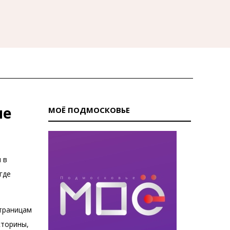
ие
МОЁ ПОДМОСКОВЬЕ
 в
где
траницам
кторины,