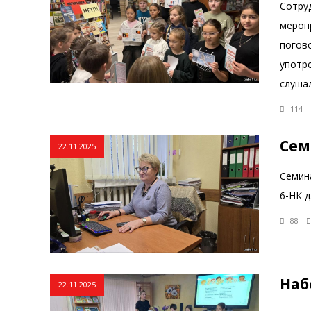
Сотруд
мероп
погово
употр
слушал
114
Сем
22.11.2025
Семин
6-НК 
88
Наб
22.11.2025