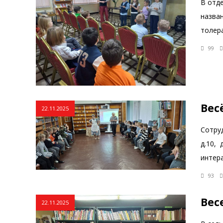
В отд
назва
толер
99
Вес
22.11.2025
Сотру
д.10,
интер
93
Вес
22.11.2025