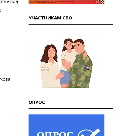
ятие под
ю
УЧАСТНИКАМ СВО
укова,
ОПРОС