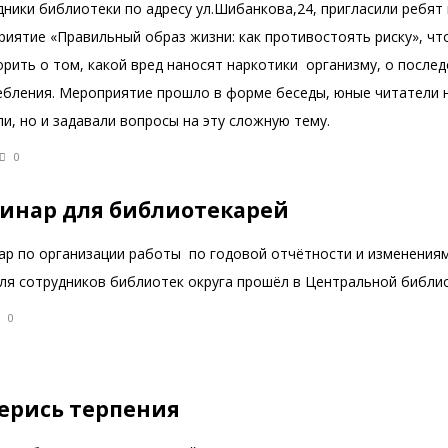
ники библиотеки по адресу ул.Шибанкова,24, пригласили ребят
риятие «Правильный образ жизни: как противостоять риску», ч
рить о том, какой вред наносят наркотики организму, о послед
ебления. Мероприятие прошло в форме беседы, юные читатели 
и, но и задавали вопросы на эту сложную тему.
0
инар для библиотекарей
ар по организации работы по годовой отчётности и изменени
для сотрудников библиотек округа прошёл в Центральной библи
0
ерись терпения