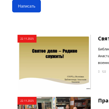
Написать
Свя
22.11.2025
Библи
Анаст
военно
122
Пра
22.11.2025