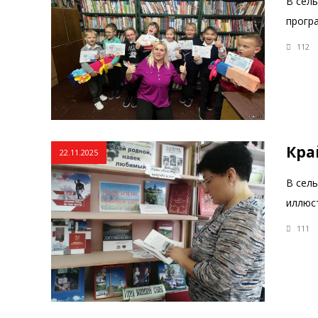
В сел
прогр
112
Кра
22.11.2025
В сел
иллюс
111