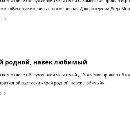
ьском отделе обслуживания читателей с. Каменское прошла игр
амма «Веселые именины», посвященная Дню рождения Деда Мор
0
й родной, навек любимый
ьском отделе обслуживания читателей д. Волчёнки прошел обзо
тративной выставки «Край родной, навек любимый».
0