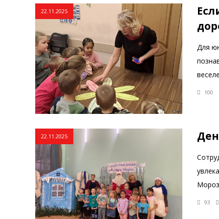
Есл
22.11.2025
дор
Для ю
позна
веселе
100
Ден
22.11.2025
Сотру
увлек
Мороз
93