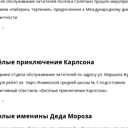
еле обслуживания читателей посёлка Селятино прошло меропри
нием «Наберись терпения», приуроченное к Международному дн
антности.
0
ёлые приключения Карлсона
дники отдела обслуживания читателей по адресу ул. Маршала Ж
 для ребят из Наро-Фоминской средней школы № 5 подготовили
активный спектакль «Весёлые приключения Карлсона».
0
елые именины Деда Мороза