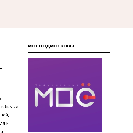
МОЁ ПОДМОСКОВЬЕ
от
ы
, любимые
евой,
ля и
ой