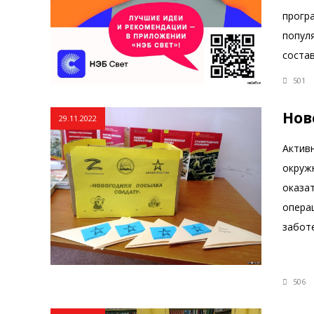
програ
популя
соста
501
Нов
29.11.2022
Актив
окруж
оказа
опера
заботе
506