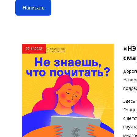
Написать
«НЭ
29.11.2022
сма
Дорог
Нацио
подде
Здесь 
Горьк
с детс
научн
много