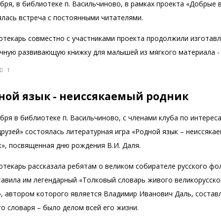
бря, в библиотеке п. Васильчиново, в рамках проекта «Добрые 
ялась встреча с постоянными читателями.
отекарь совместно с участниками проекта продолжили изготав
чную развивающую книжку для малышей из мягкого материала -
1
ной язык - неиссякаемый родник
бря в библиотеке п. Васильчиново, с членами клуба по интерес
друзей» состоялась литературная игра «Родной язык – неиссяка
», посвященная дню рождения В.И. Даля.
отекарь рассказала ребятам о великом собирателе русского фо
тавила им легендарный «Толковый словарь живого великорусско
», автором которого является Владимир Иванович Даль, состав
о словаря – было делом всей его жизни.