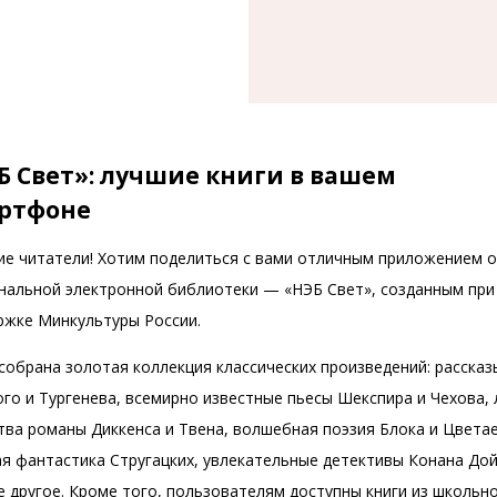
Б Свет»: лучшие книги в вашем
ртфоне
ие читатели! Хотим поделиться с вами отличным приложением 
нальной электронной библиотеки — «НЭБ Свет», созданным при
ржке Минкультуры России.
собрана золотая коллекция классических произведений: рассказ
ого и Тургенева, всемирно известные пьесы Шекспира и Чехова
тва романы Диккенса и Твена, волшебная поэзия Блока и Цвета
ая фантастика Стругацких, увлекательные детективы Конана Дой
е другое. Кроме того, пользователям доступны книги из школьн