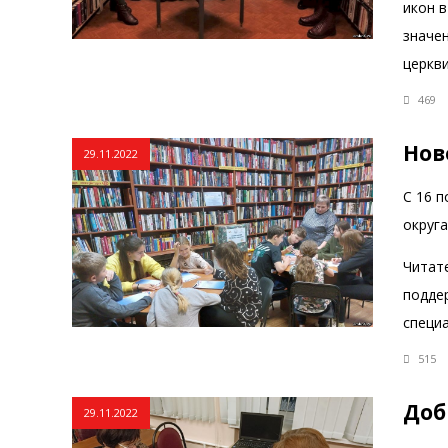
икон в
значе
церкв
469
Нов
29.11.2022
С 16 
округ
Читате
подде
специ
515
Доб
29.11.2022