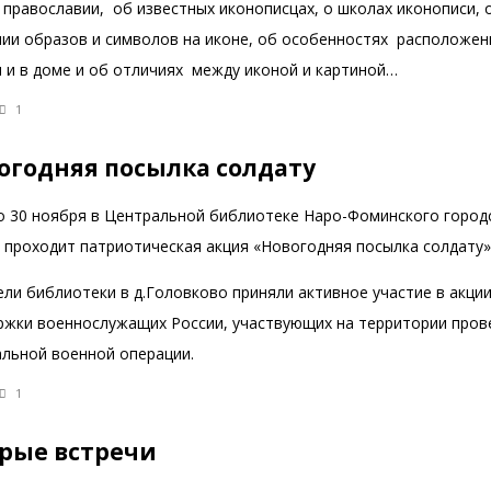
 православии, об известных иконописцах, о школах иконописи, 
нии образов и символов на иконе, об особенностях расположен
и и в доме и об отличиях между иконой и картиной…
1
огодняя посылка солдату
по 30 ноября в Центральной библиотеке Наро-Фоминского город
а проходит патриотическая акция «Новогодняя посылка солдату»
ли библиотеки в д.Головково приняли активное участие в акции
ржки военнослужащих России, участвующих на территории пров
альной военной операции.
1
рые встречи