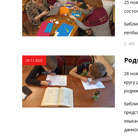
25 ноя
состо
Библи
необы
433
Род
29.11.2022
26 ноя
кругу 
родник
Библи
предс
языка
данног