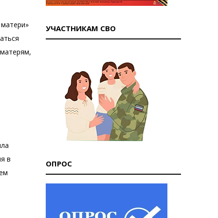
 матери»
УЧАСТНИКАМ СВО
таться
 матерям,
ыла
я в
ОПРОС
тем