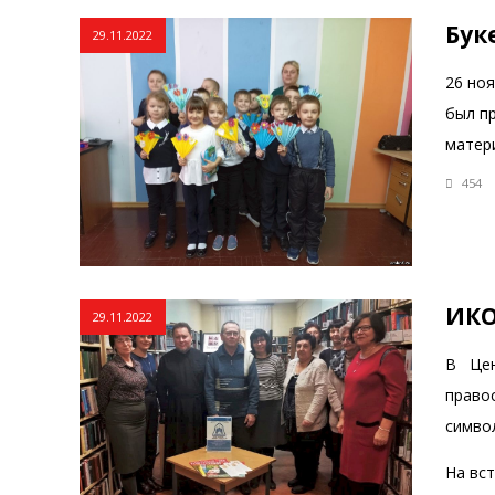
Бук
29.11.2022
26 но
был пр
матер
454
ИКО
29.11.2022
В Цен
право
симво
На вс