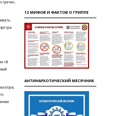
встречи»,
12 МИФОВ И ФАКТОВ О ГРИППЕ
ливать
 фетра.
ам «В
емый
АНТИНАРКОТИЧЕСКИЙ МЕСЯЧНИК
льклора,
го
ление