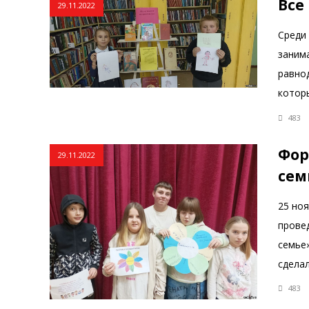
Все
29.11.2022
Среди
занима
равно
которы
483
Фор
29.11.2022
сем
25 но
прове
семье»
сдела
483