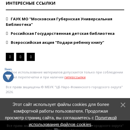
ИНТЕРЕСНЫЕ ССЫЛКИ
ГАУК МО "Московская Губернская Универсальная
Библиотека"
Российская Государственная детская библиотека
Всероссийская акция "Подари ребенку книгу"
Любое использование материалов допускается только при соблюдении
правил перепечатки и при наличии
гиперссылки
Все права защищены © МБУК "ЦБ Наро-Фоминского городского округа"
2026.
Этот сайт использует файлы cookies для более
комфортной работы пользователя. Продолжая
просмотр страниц сайта, вы соглашаетесь с
Политикой
использования файлов cookies
.
Все права защищены © МБУК "ЦБ Наро-Фоминского городского округа"