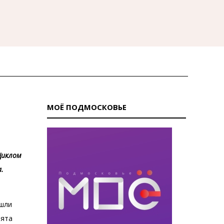
МОЁ ПОДМОСКОВЬЕ
Циклом
а.
 шли
бята