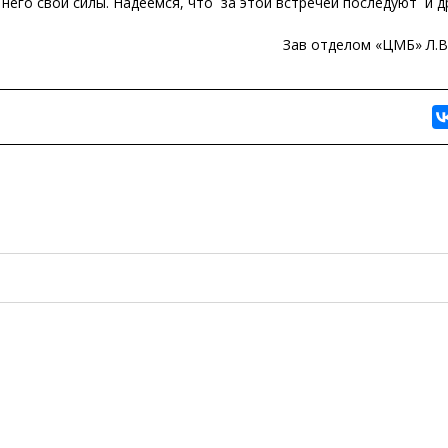
 него свои силы. Надеемся, что за этой встречей последуют и 
в отделом «ЦМБ» Л.В.Вол